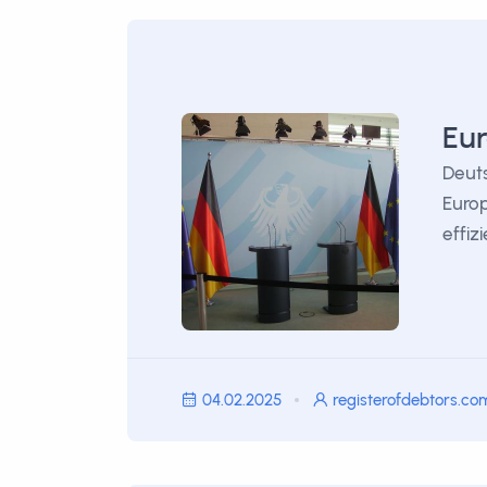
Eur
Deuts
Europ
effiz
04.02.2025
registerofdebtors.co