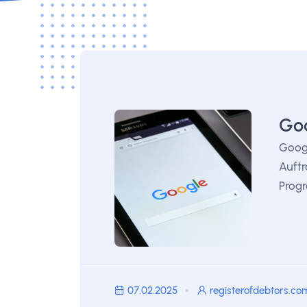
Goo
Googl
Auftr
Prog
07.02.2025
registerofdebtors.co