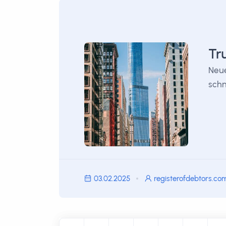
Tr
Neue
schn
03.02.2025
registerofdebtors.co