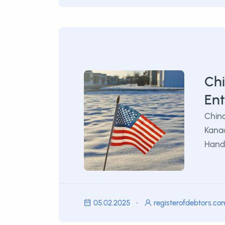
Chi
En
China
Kanad
Hande
05.02.2025
registerofdebtors.co