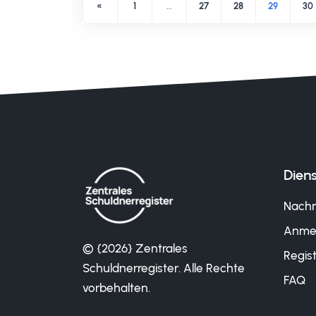
«
1
…
27
28
29
30
Diens
Nachr
Anme
© {2026} Zentrales
Regist
Schuldnerregister. Alle Rechte
FAQ
vorbehalten.