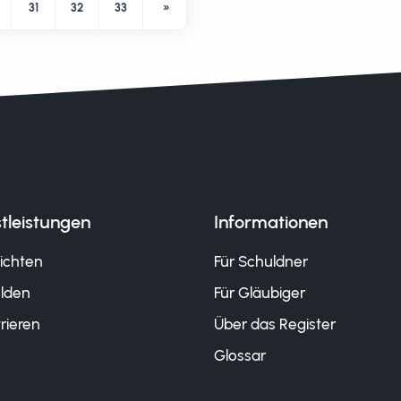
31
32
33
»
tleistungen
Informationen
ichten
Für Schuldner
lden
Für Gläubiger
rieren
Über das Register
Glossar