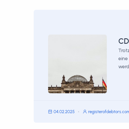
CDU
Trot
eine
werd
04.02.2025
registerofdebtors.co