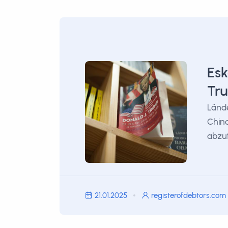
Esk
Tru
Lände
Chin
abzuf
21.01.2025
registerofdebtors.com