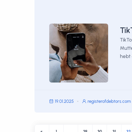
Tik
TikTo
Mutte
hebt 
19.01.2025
registerofdebtors.com
«
1
…
29
30
31
32