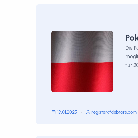
Pol
Die P
mögl
für 2
19.01.2025
registerofdebtors.com