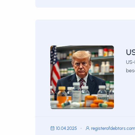
US
US-
bes
10.04.2025
registerofdebtors.co