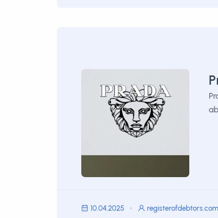
P
Pr
ab
10.04.2025
registerofdebtors.co