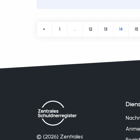
«
1
…
12
13
14
15
Diens
Nachr
Anme
© {2026} Zentrales
Regist