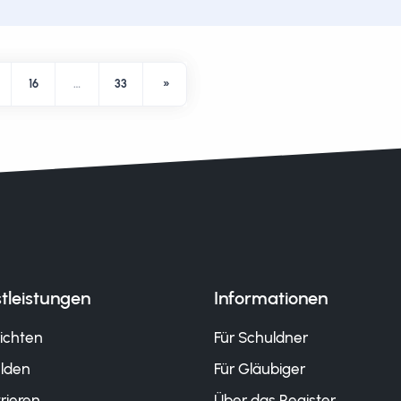
16
…
33
»
tleistungen
Informationen
ichten
Für Schuldner
lden
Für Gläubiger
rieren
Über das Register