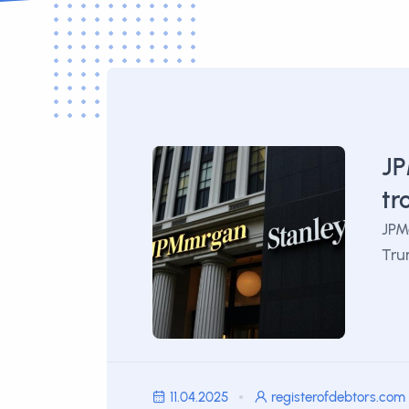
JP
tr
JPM
Tru
11.04.2025
registerofdebtors.com