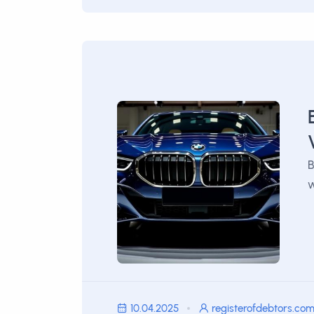
B
w
10.04.2025
registerofdebtors.co