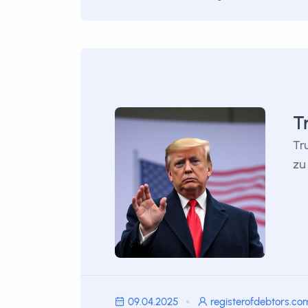
T
Tr
zu
09.04.2025
registerofdebtors.co