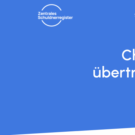
C
übert