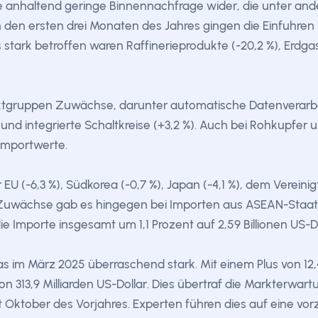
ie anhaltend geringe Binnennachfrage wider, die unter an
n den ersten drei Monaten des Jahres gingen die Einfuhren
 stark betroffen waren Raffinerieprodukte (-20,2 %), Erdgas 
ktgruppen Zuwächse, darunter automatische Datenverarbe
nd integrierte Schaltkreise (+3,2 %). Auch bei Rohkupfer 
 Importwerte.
EU (-6,3 %), Südkorea (-0,7 %), Japan (-4,1 %), dem Vereinigte
. Zuwächse gab es hingegen bei Importen aus ASEAN-Staat
ie Importe insgesamt um 1,1 Prozent auf 2,59 Billionen US-D
nas im März 2025 überraschend stark. Mit einem Plus von 12,
n 313,9 Milliarden US-Dollar. Dies übertraf die Markterwar
t Oktober des Vorjahres. Experten führen dies auf eine vo