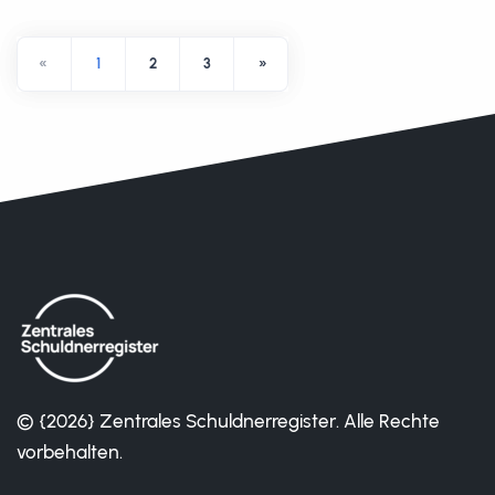
«
1
2
3
»
© {2026} Zentrales Schuldnerregister. Alle Rechte
vorbehalten.